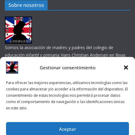
Sobre nosotros
Somos la asociación de madres y padres del colegio de
educación infantil y primaria Hans Christian Andersen en Rivas
Vaciamadrid
Gestionar consentimiento
Contacta por e-mail
Enlaces de interés
Para ofrecer las mejores experiencias, utilizamos tecnologías como las
cookies para almacenar y/o acceder a la información del dispositivo. El
consentimiento de estas tecnologías nos permitirá procesar datos
Colegio
como el comportamiento de navegación o las identificaciones únicas
en este sitio.
Ayuntamiento de Rivas Vaciamadrid
Aceptar