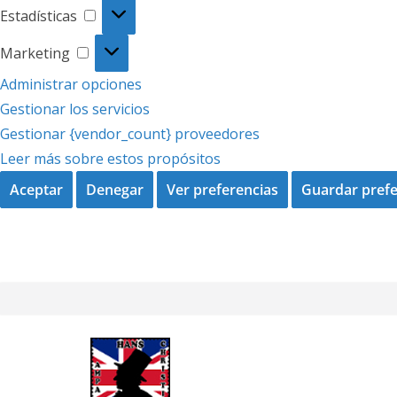
Estadísticas
Estadísticas
Marketing
Marketing
Administrar opciones
Gestionar los servicios
Gestionar {vendor_count} proveedores
Leer más sobre estos propósitos
Aceptar
Denegar
Ver preferencias
Guardar prefe
Saltar
al
contenido