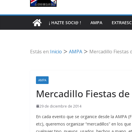
¡ HAZTE SOCI@ !
AMPA
EXTRAES
Estás en:
Inicio
AMPA
Mercadillo Fiestas
AMPA
Mercadillo Fiestas d
29 de diciembre de 2014
En cada evento que se organice desde la AMPA (Fie
etc), queremos organizar “mercadillos” en los que
cualquier tipo, nuevos, usados, hechos a mano, etc