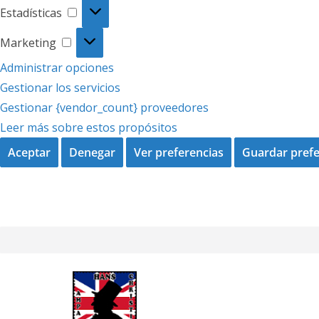
Estadísticas
Estadísticas
Marketing
Marketing
Administrar opciones
Gestionar los servicios
Gestionar {vendor_count} proveedores
Leer más sobre estos propósitos
Aceptar
Denegar
Ver preferencias
Guardar prefe
Saltar
al
contenido