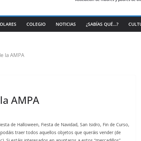
COLARES
COLEGIO
NOTICIAS
¿SABÍAS QUÉ…?
CULT
 de la AMPA
e la AMPA
sta de Halloween, Fiesta de Navidad, San Isidro, Fin de Curso,
 podáis traer todos aquellos objetos que queráis vender (de
). Si estáis interesados en apuntaros a estos “mercadillos”,