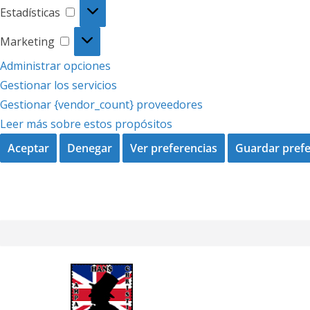
Estadísticas
Estadísticas
Marketing
Marketing
Administrar opciones
Gestionar los servicios
Gestionar {vendor_count} proveedores
Leer más sobre estos propósitos
Aceptar
Denegar
Ver preferencias
Guardar prefe
Saltar
al
contenido