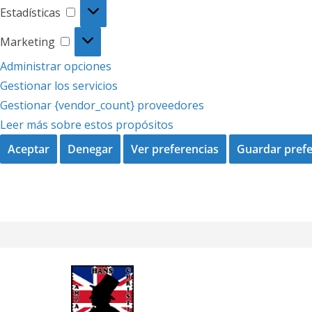
Estadísticas
Estadísticas
Marketing
Marketing
Administrar opciones
Gestionar los servicios
Gestionar {vendor_count} proveedores
Leer más sobre estos propósitos
Aceptar
Denegar
Ver preferencias
Guardar prefe
Saltar
al
contenido