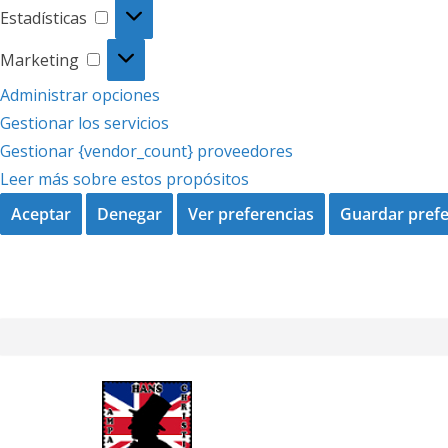
Estadísticas
Estadísticas
Marketing
Marketing
Administrar opciones
Gestionar los servicios
Gestionar {vendor_count} proveedores
Leer más sobre estos propósitos
Aceptar
Denegar
Ver preferencias
Guardar prefe
Saltar
al
contenido