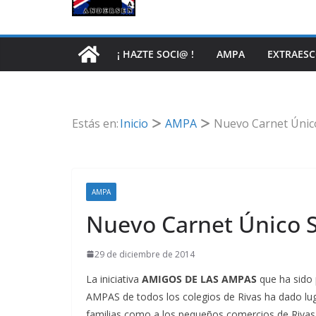
¡ HAZTE SOCI@ !
AMPA
EXTRAES
Estás en:
Inicio
AMPA
Nuevo Carnet Únic
AMPA
Nuevo Carnet Único 
29 de diciembre de 2014
La iniciativa
AMIGOS DE LAS AMPAS
que ha sido p
AMPAS de todos los colegios de Rivas ha dado luga
familias como a los pequeños comercios de Rivas