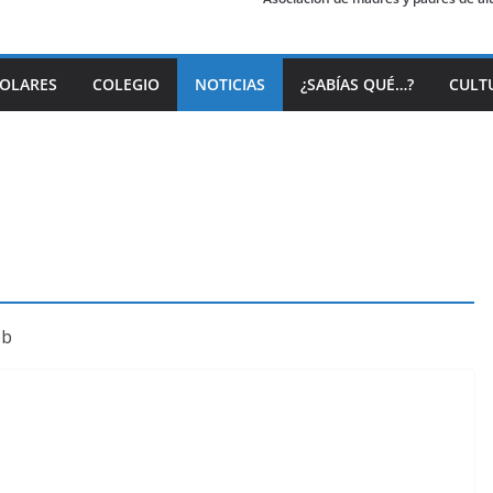
COLARES
COLEGIO
NOTICIAS
¿SABÍAS QUÉ…?
CULT
eb