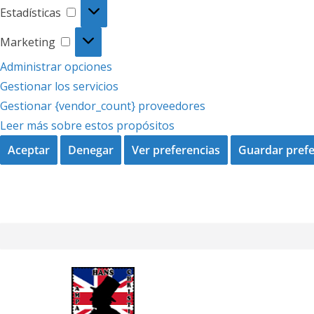
Estadísticas
Estadísticas
Marketing
Marketing
Administrar opciones
Gestionar los servicios
Gestionar {vendor_count} proveedores
Leer más sobre estos propósitos
Aceptar
Denegar
Ver preferencias
Guardar prefe
Saltar
al
contenido