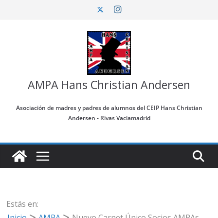
Saltar
al
contenido
AMPA Hans Christian Andersen
Asociación de madres y padres de alumnos del CEIP Hans Christian
Andersen - Rivas Vaciamadrid
Estás en:
Inicio
AMPA
Nuevo Carnet Único Socios AMPAs