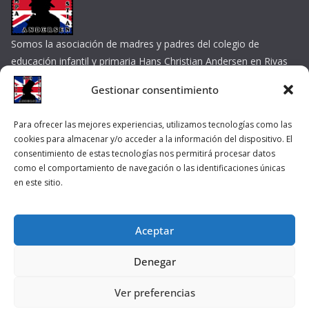
Somos la asociación de madres y padres del colegio de
educación infantil y primaria Hans Christian Andersen en Rivas
Vaciamadrid
Gestionar consentimiento
Contacta por e-mail
Enlaces de interés
Para ofrecer las mejores experiencias, utilizamos tecnologías como las
cookies para almacenar y/o acceder a la información del dispositivo. El
consentimiento de estas tecnologías nos permitirá procesar datos
Colegio
como el comportamiento de navegación o las identificaciones únicas
en este sitio.
Ayuntamiento de Rivas Vaciamadrid
Aceptar
Denegar
Copyright © 2026
AMPA CEIP Hans Christian Andersen
. Todos
los derechos reservados.
Ver preferencias
Tema:
ColorMag
por ThemeGrill. Funciona con
WordPress
.