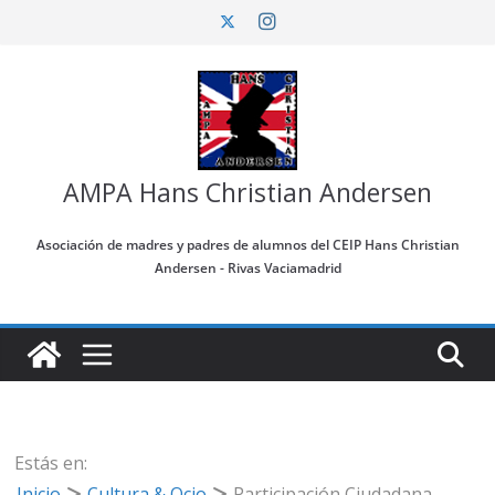
Saltar
al
contenido
AMPA Hans Christian Andersen
Asociación de madres y padres de alumnos del CEIP Hans Christian
Andersen - Rivas Vaciamadrid
Estás en:
Inicio
Cultura & Ocio
Participación Ciudadana